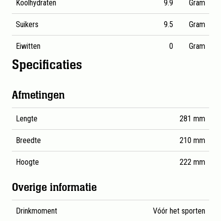
Koolhydraten
9.9
Gram
Suikers
9.5
Gram
Eiwitten
0
Gram
Specificaties
Gedetailleerde productspecificaties voor AA Drink High En
Afmetingen
Lengte
281 mm
Breedte
210 mm
Hoogte
222 mm
Overige informatie
Drinkmoment
Vóór het sporten