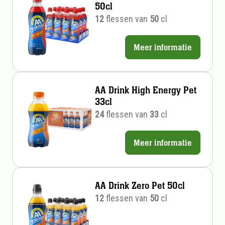
50cl
12
flessen van
50
cl
Meer informatie
Prijs
per
stuk
AA Drink High Energy Pet
33cl
24
flessen van
33
cl
Meer informatie
Prijs
per
stuk
AA Drink Zero Pet 50cl
12
flessen van
50
cl