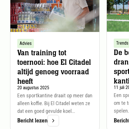
:
:
Trends
Advies
De b
Van training tot
dran
toernooi: hoe El Citadel
spor
altijd genoeg voorraad
kant
heeft
11 juli 
20 augustus 2025
Een spo
Een sportkantine draait op meer dan
om te t
alleen koffie. Bij El Citadel weten ze
spelen.
dat een goed gevulde koel...
Bericht lezen
Berich