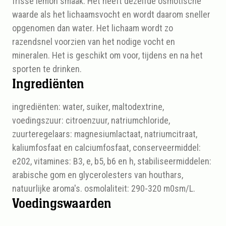
frisse lemon smaak. Het heeft dezelfde osmotische
waarde als het lichaamsvocht en wordt daarom sneller
opgenomen dan water. Het lichaam wordt zo
razendsnel voorzien van het nodige vocht en
mineralen. Het is geschikt om voor, tijdens en na het
sporten te drinken.
Ingrediënten
ingrediënten: water, suiker, maltodextrine,
voedingszuur: citroenzuur, natriumchloride,
zuurteregelaars: magnesiumlactaat, natriumcitraat,
kaliumfosfaat en calciumfosfaat, conserveermiddel:
e202, vitamines: B3, e, b5, b6 en h, stabiliseermiddelen:
arabische gom en glycerolesters van houthars,
natuurlijke aroma's. osmolaliteit: 290-320 m0sm/L.
Voedingswaarden