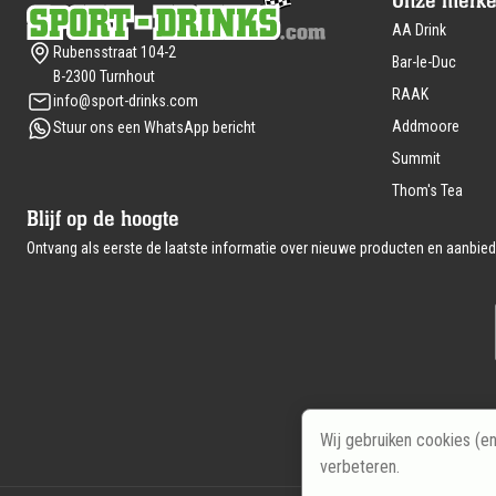
Onze merk
AA Drink
Rubensstraat 104-2
Bar-le-Duc
B-2300 Turnhout
RAAK
info@sport-drinks.com
Addmoore
Stuur ons een WhatsApp bericht
Summit
Thom's Tea
Blijf op de hoogte
Ontvang als eerste de laatste informatie over nieuwe producten en aanbied
Wij gebruiken cookies (e
verbeteren.