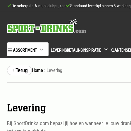
De scherpste A-merk clubprijzen
Standaard levertijd binnen 5 werkda
ASSORTIMENT
LEVERING
BETALING
INSPIRATIE
KLANTENSE
Terug
Home
Levering
Levering
Levering
Bij SportDrinks.com bepaal jij hoe en wanneer je jouw drank