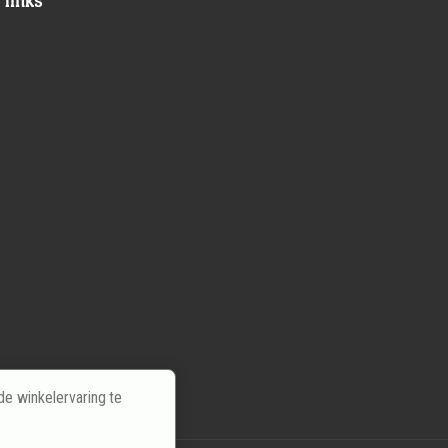
 links
e winkelervaring te