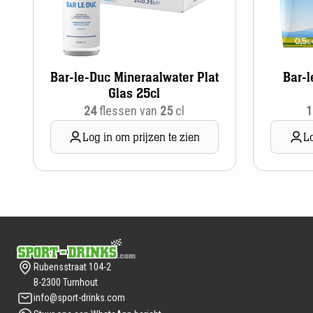
Bar-le-Duc Mineraalwater Plat
Bar-
Glas 25cl
24
flessen van
25
cl
1
Log in om prijzen te zien
Lo
Footer
Rubensstraat 104-2
B-2300 Turnhout
info@sport-drinks.com