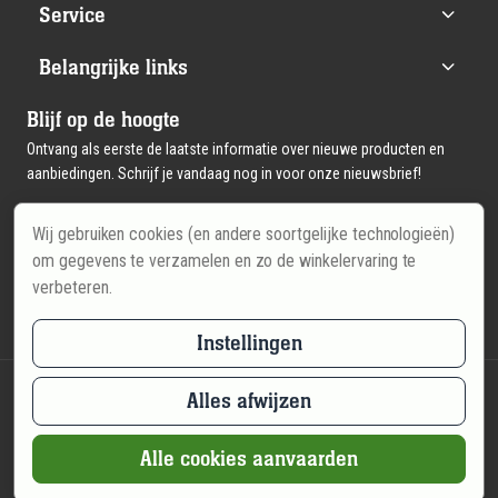
Service
Belangrijke links
Blijf op de hoogte
Ontvang als eerste de laatste informatie over nieuwe producten en
aanbiedingen. Schrijf je vandaag nog in voor onze nieuwsbrief!
Wij gebruiken cookies (en andere soortgelijke technologieën)
Email
Inschrijven
om gegevens te verzamelen en zo de winkelervaring te
verbeteren.
Instellingen
Alles afwijzen
© 2026 - Sport-Drinks België
Algemene voorwaarden
Cookie beleid
Privacy statement
Alle cookies aanvaarden