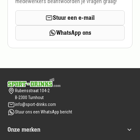
medewerkers beantwoorden je vragen graag!
Stuur een e-mail
WhatsApp ons
Footer
Rubensstraat 104-2
B-2300 Turnhout
info@sport-drinks.com
Stuur ons een WhatsApp bericht
Onze merken