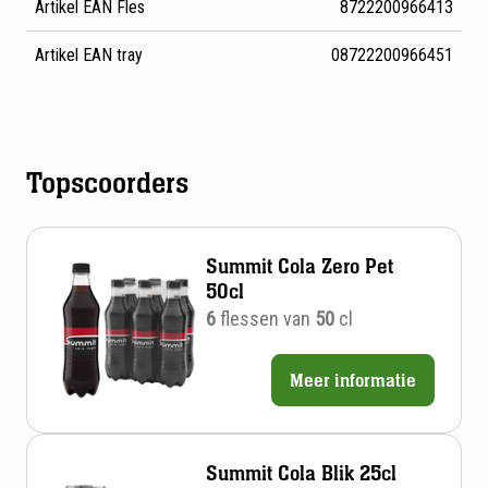
Artikel EAN Fles
8722200966413
Artikel EAN tray
08722200966451
Topscoorders
Summit Cola Zero Pet
50cl
6
flessen van
50
cl
Meer informatie
Prijs
per
stuk
Summit Cola Blik 25cl