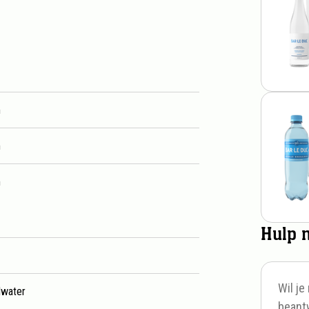
aalwater Bruis Glas 25cl
m
m
m
Hulp 
Wil j
lwater
beant