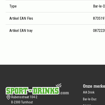
Type
Bar-le-
Artikel EAN Fles
873519
Artikel EAN tray
087222
Footer
Onze merk
AA Drink
Rubensstraat 104-2
Bar-le-Duc
B-2300 Turnhout