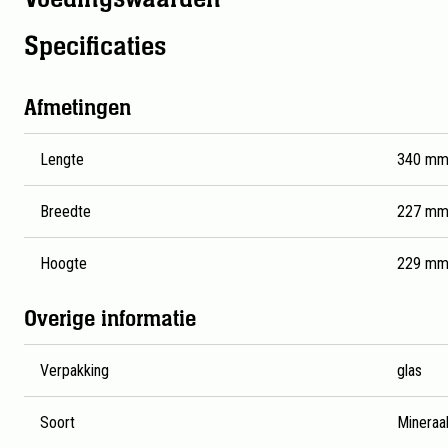
Specificaties
Gedetailleerde productspecificaties voor Bar-le-Duc Miner
Afmetingen
Lengte
340 m
Breedte
227 m
Hoogte
229 m
Overige informatie
Verpakking
glas
Soort
Mineraa