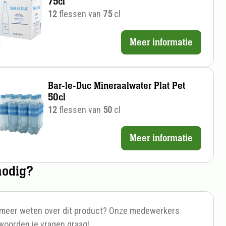
75cl
12
flessen van
75
cl
Meer informatie
Prijs
per
stuk
Bar-le-Duc Mineraalwater Plat Pet
50cl
12
flessen van
50
cl
Meer informatie
Prijs
per
nodig?
stuk
e meer weten over dit product? Onze medewerkers
woorden je vragen graag!