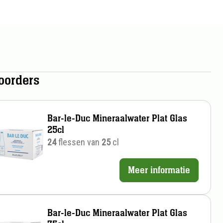
oorders
Bar-le-Duc Mineraalwater Plat Glas
25cl
24
flessen van
25
cl
Meer informatie
Prijs
per
stuk
Bar-le-Duc Mineraalwater Plat Glas