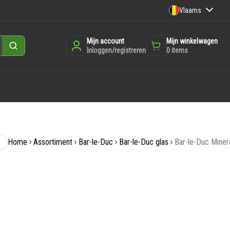
Vlaams
Mijn account
Mijn winkelwagen
Zoeken
Inloggen/registreren
0
items
Home
Assortiment
Bar-le-Duc
Bar-le-Duc glas
Bar-le-Duc Miner