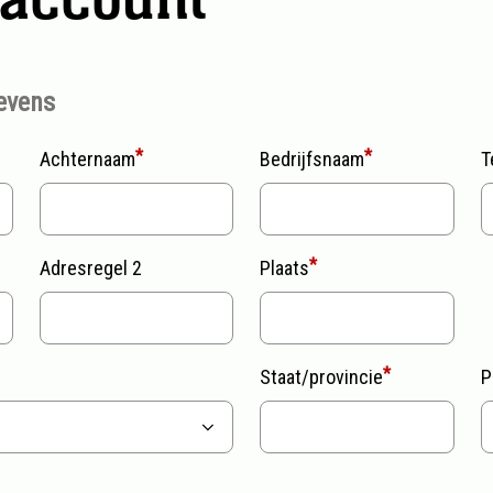
evens
Achternaam
Bedrijfsnaam
T
Adresregel 2
Plaats
Staat/provincie
P