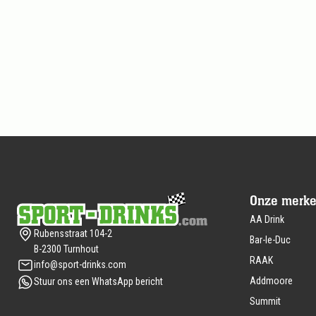
Footer
Onze merk
AA Drink
Rubensstraat 104-2
Bar-le-Duc
B-2300 Turnhout
RAAK
info@sport-drinks.com
Addmoore
Stuur ons een WhatsApp bericht
Summit