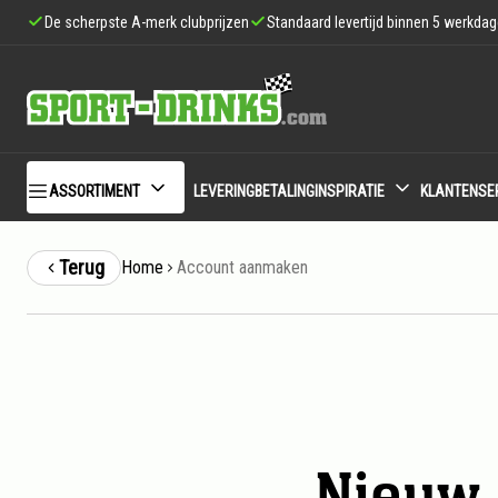
De scherpste A-merk clubprijzen
Standaard levertijd binnen 5 werkda
ASSORTIMENT
LEVERING
BETALING
INSPIRATIE
KLANTENSE
Terug
Home
Account aanmaken
Nieuw 