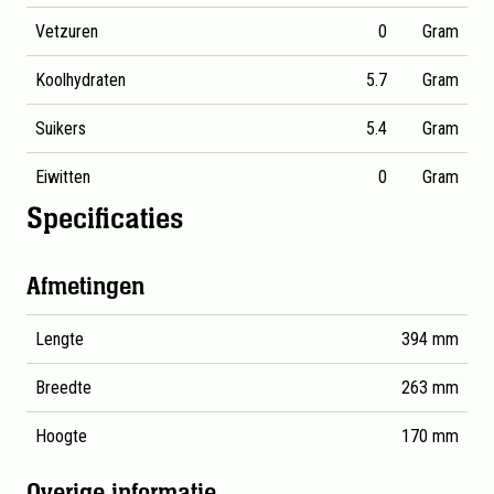
Vetzuren
0
Gram
Koolhydraten
5.7
Gram
Suikers
5.4
Gram
Eiwitten
0
Gram
Specificaties
Gedetailleerde productspecificaties voor AA Drink Isotone
Afmetingen
Lengte
394 mm
Breedte
263 mm
Hoogte
170 mm
Overige informatie