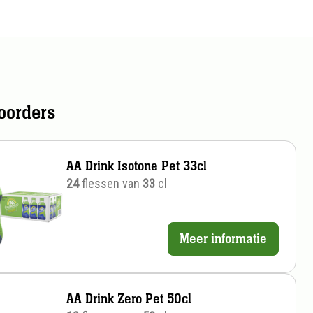
oorders
AA Drink Isotone Pet 33cl
24
flessen van
33
cl
Meer informatie
Prijs
per
stuk
AA Drink Zero Pet 50cl