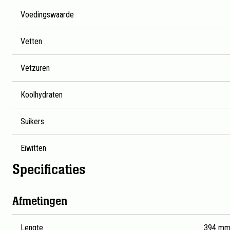
Voedingswaarde
Vetten
Vetzuren
Koolhydraten
Suikers
Eiwitten
Specificaties
Gedetailleerde productspecificaties voor AA Drink Zero Pe
Afmetingen
Lengte
394 m