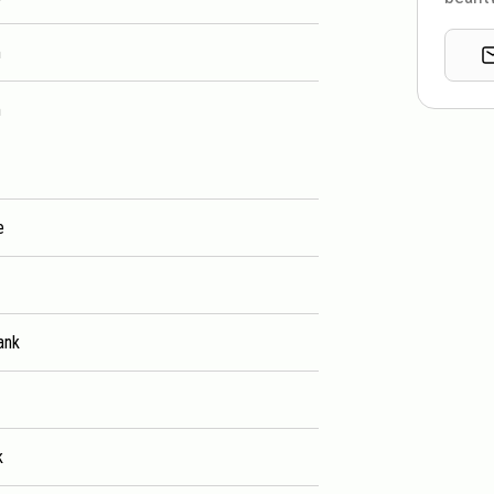
m
m
e
ank
k