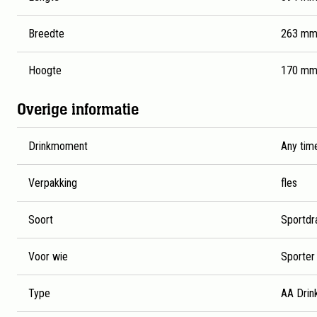
Breedte
263 m
Hoogte
170 m
Overige informatie
Drinkmoment
Any tim
Verpakking
fles
Soort
Sportdr
Voor wie
Sporter
Type
AA Drin