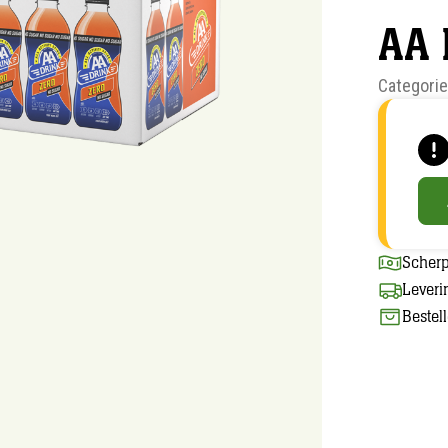
AA 
Categori
Scherp
Leveri
Bestel