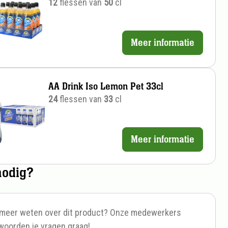
12
flessen van
50
cl
Meer informatie
Prijs
per
stuk
AA Drink Iso Lemon Pet 33cl
24
flessen van
33
cl
Meer informatie
Prijs
per
nodig?
stuk
e meer weten over dit product? Onze medewerkers
woorden je vragen graag!