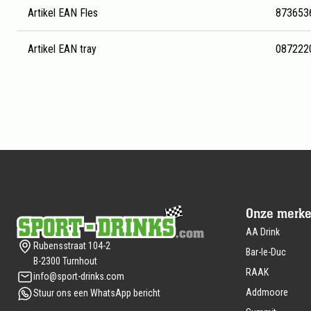
Artikel EAN Fles
873653
Artikel EAN tray
087222
Footer
Onze merk
AA Drink
Rubensstraat 104-2
Bar-le-Duc
B-2300 Turnhout
RAAK
info@sport-drinks.com
Addmoore
Stuur ons een WhatsApp bericht