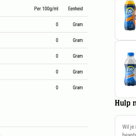
Per 100g/ml
Eenheid
0
Gram
0
Gram
0
Gram
0
Gram
0
Gram
Hulp 
t 33cl
Wil j
m
beant